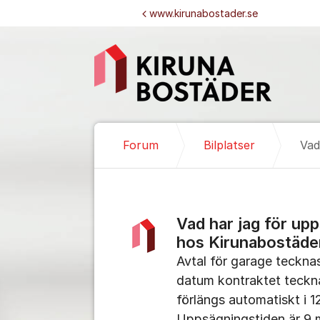
Hoppa till innehåll
www.kirunabostader.se
Forum
Bilplatser
Vad har jag för up
hos Kirunabostäde
Avtal för garage teckna
datum kontraktet tecknas
förlängs automatiskt i 
Uppsägningstiden är 9 m