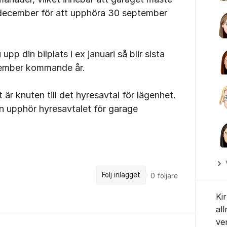
december för att upphöra 30 september
upp din bilplats i ex januari så blir sista
tember kommande år.
 är knuten till det hyresavtal för lägenhet.
n upphör hyresavtalet för garage
Följ inlägget
0
följare
Ki
al
ve