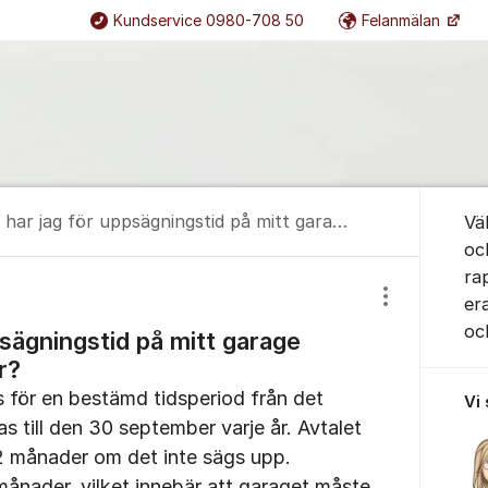
Kundservice 0980-708 50
Felanmälan
Om for
Vad har jag för uppsägningstid på mitt garage hos Kirunabostäder?
Vä
oc
ra
er
Visa/dölj inst
oc
psägningstid på mitt garage
r?
s för en bestämd tidsperiod från det
Vi
 till den 30 september varje år. Avtalet
12 månader om det inte sägs upp.
ånader, vilket innebär att garaget måste