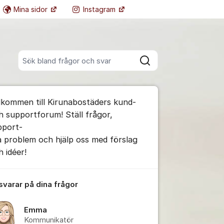
Mina sidor
Instagram
Fler supportlänkar
Sök bland alla inlägg
Sök
umet
lkommen till Kirunabostäders kund-
h supportforum! Ställ frågor,
pport-
a problem och hjälp oss med förslag
ällningar för inlägg/kommentar
h idéer!
 svarar på dina frågor
Emma
Kommunikatör