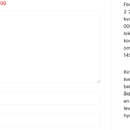
ägg
Fö
2 
kv
00
lo
ko
om
14
Ki
liv
be
ål
en
lev
hy