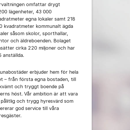
rvaltningen omfattar drygt
200 lägenheter, 43 000
adratmeter egna lokaler samt 218
0 kvadratmeter kommunalt ägda
kaler såsom skolor, sporthallar,
ntor och äldreboenden. Bolaget
sätter cirka 220 miljoner och har
5 anställda.
runabostäder erbjuder hem för hela
et – från första egna bostaden, till
kvämt och tryggt boende på
derns höst. Vår ambition är att vara
 pålitlig och trygg hyresvärd som
ererar god service till våra
resgäster.