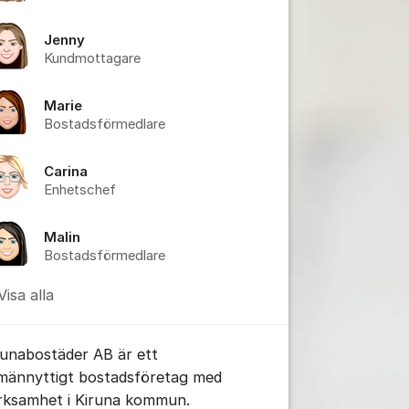
Jenny
Kundmottagare
Marie
Bostadsförmedlare
Carina
Enhetschef
Malin
Bostadsförmedlare
Visa alla
runabostäder AB är ett
lmännyttigt bostadsföretag med
rksamhet i Kiruna kommun.