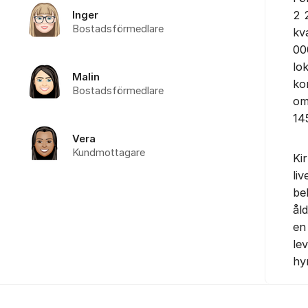
2 
Inger
Bostadsförmedlare
kv
00
lo
Malin
ko
Bostadsförmedlare
om
14
Vera
Kundmottagare
Ki
liv
be
ål
en
lev
hy