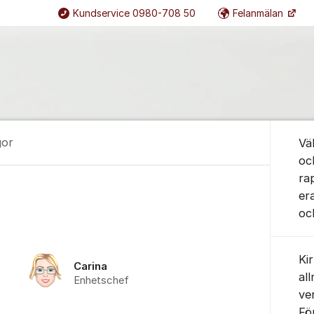
Kundservice 0980-708 50
Felanmälan
Om for
gor
Vä
oc
ra
er
oc
Ki
Carina
al
Enhetschef
ve
Fö