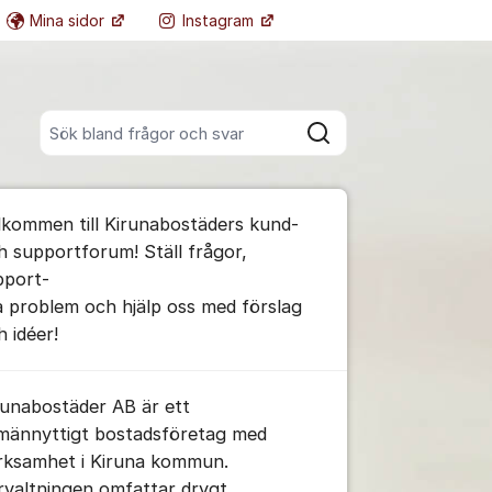
Mina sidor
Instagram
Fler supportlänkar
Sök bland alla inlägg
Sök
umet
lkommen till Kirunabostäders kund-
h supportforum! Ställ frågor,
pport-
a problem och hjälp oss med förslag
h idéer!
runabostäder AB är ett
lmännyttigt bostadsföretag med
rksamhet i Kiruna kommun.
rvaltningen omfattar drygt