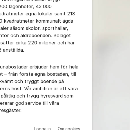
200 lägenheter, 43 000
adratmeter egna lokaler samt 218
0 kvadratmeter kommunalt ägda
kaler såsom skolor, sporthallar,
ntor och äldreboenden. Bolaget
sätter cirka 220 miljoner och har
5 anställda.
runabostäder erbjuder hem för hela
et – från första egna bostaden, till
kvämt och tryggt boende på
derns höst. Vår ambition är att vara
 pålitlig och trygg hyresvärd som
ererar god service till våra
resgäster.
Logga in
Om cookies