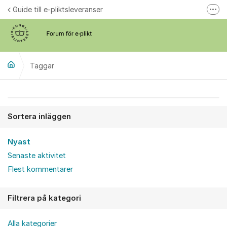
Hoppa till innehåll
Guide till e-pliktsleveranser
Fler
Forum för plikt
kb.se
Taggar
Sortera inläggen
Nyast
Senaste aktivitet
Flest kommentarer
Filtrera på kategori
Alla kategorier