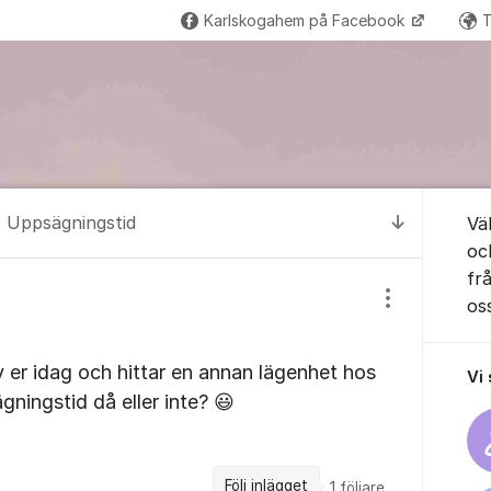
Karlskogahem på Facebook
T
Om for
Uppsägningstid
Vä
Till senas
oc
frå
os
Visa/dölj inst
 er idag och hittar en annan lägenhet hos
Vi
ningstid då eller inte? 😃
Följ inlägget
1
följare