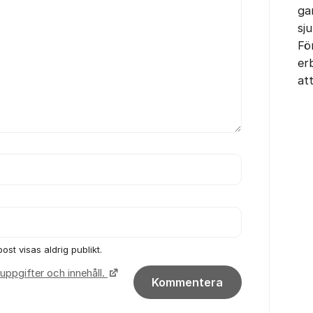
ga
sj
Fö
er
at
ost visas aldrig publikt.
uppgifter och innehåll.
Kommentera