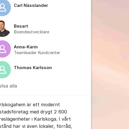
Carl Nässlander
Besart
tällningar för inlägg/kommentar
Boendeutvecklare
Anna-Karin
Teamleader Kundcenter
Thomas Karlsson
Visa alla
rlskogahem är ett modernt
stadsföretag med drygt 2 600
reslägenheter i Karlskoga. I vårt
stånd har vi även lokaler, förråd,