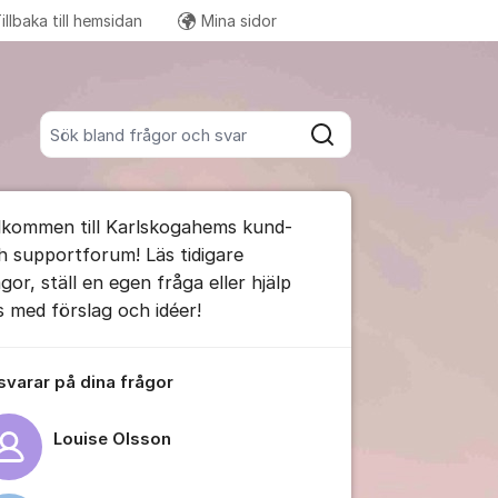
illbaka till hemsidan
Mina sidor
Fler supportlänkar
Sök bland alla inlägg
Sök
umet
lkommen till Karlskogahems kund-
te kommentaren
h supportforum! Läs tidigare
gor, ställ en egen fråga eller hjälp
s med förslag och idéer!
ällningar för inlägg/kommentar
 svarar på dina frågor
Louise Olsson