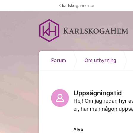
Hoppa till innehåll
karlskogahem.se
Forum
Om uthyrning
Uppsägningstid
Hej! Om jag redan hyr av
er, har man någon uppsäg
Alva