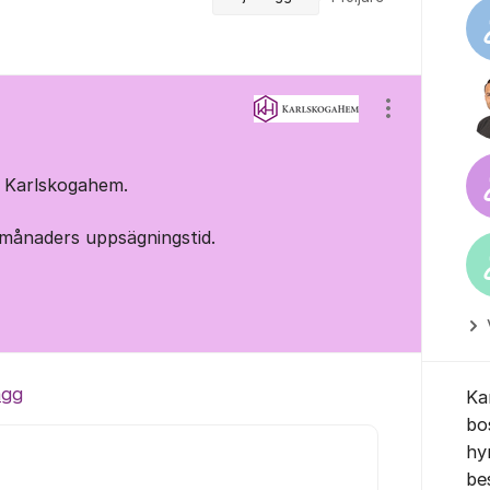
Visa/dölj ins
r Karlskogahem.
2 månaders uppsägningstid.
ägg
Ka
bo
hy
be