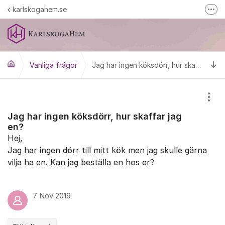
Hoppa till innehåll
karlskogahem.se
Fler
Karlskogahem på Facebook
Tillbaka till hemsidan
Ti
Vanliga frågor
Mina sidor
Jag har ingen köksdörr, hur skaffar jag en?
Visa
Jag har ingen köksdörr, hur skaffar jag
en?
Hej,
Jag har ingen dörr till mitt kök men jag skulle gärna
vilja ha en. Kan jag beställa en hos er?
7 Nov 2019