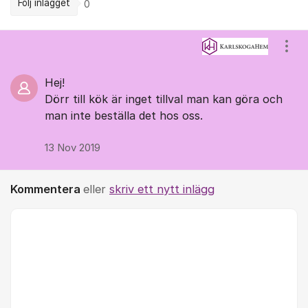
Följ inlägget
0
Kommentarer
Visa
Hej!
Dörr till kök är inget tillval man kan göra och
man inte beställa det hos oss.
13 Nov 2019
Kommentera
eller
skriv ett nytt inlägg
Kommentar *