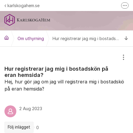
Hoppa till innehåll
karlskogahem.se
Fler
Karlskogahem på Facebook
Tillbaka till hemsidan
Ti
Om uthyrning
Mina sidor
Hur registrerar jag mig i bostadskön på eran hemsida?
Visa
Hur registrerar jag mig i bostadskön på
eran hemsida?
Hej, hur gör jag om jag vill registrera mig i bostadskö
på eran hemsida?
2 Aug 2023
Följ inlägget
0