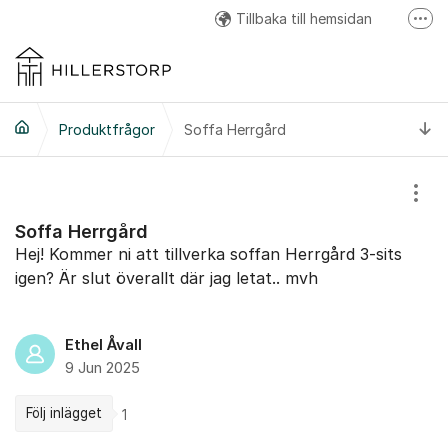
Hoppa till innehåll
Tillbaka till hemsidan
Fler
Hillerstorp Facebook
Hillerstorp Instagram
Ti
Produktfrågor
Soffa Herrgård
Hillerstorp Youtube
Visa
Soffa Herrgård
Hej! Kommer ni att tillverka soffan Herrgård 3-sits
igen? Är slut överallt där jag letat.. mvh
Ethel Åvall
9 Jun 2025
Följ inlägget
1