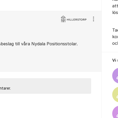
at
lö
Visa/dölj ins
Ta
ko
oc
beslag till våra Nydala Positionsstolar.
Vi
ntarer.