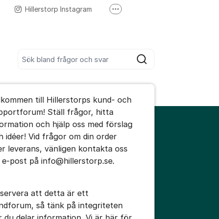
Hillerstorp Instagram
Fler supportlänkar
Hillerstorp Youtube
Sök bland alla inlägg
Sök
umet
lkommen till Hillerstorps kund- och
te kommentaren
pportforum! Ställ frågor, hitta
formation och hjälp oss med förslag
h idéer! Vid frågor om din order
ällningar för inlägg/kommentar
ler leverans, vänligen kontakta oss
a e-post på info@hillerstorp.se.
servera att detta är ett
ndforum, så tänk på integriteten
r du delar information. Vi är här för