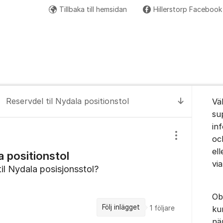
Tillbaka till hemsidan
Hillerstorp Facebook
Om for
Reservdel til Nydala positionstol
Vä
Till senas
su
in
oc
Visa/dölj inst
el
a positionstol
vi
il Nydala posisjonsstol?
Ob
Följ inlägget
1
följare
ku
nä