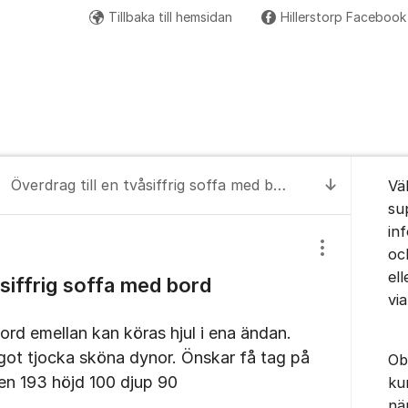
Tillbaka till hemsidan
Hillerstorp Facebook
Om for
Överdrag till en tvåsiffrig soffa med bord emellan
Vä
Till senas
su
in
oc
Visa/dölj inst
el
åsiffrig soffa med bord
vi
bord emellan kan köras hjul i ena ändan.
ågot tjocka sköna dynor. Önskar få tag på
Ob
n 193 höjd 100 djup 90
ku
nä