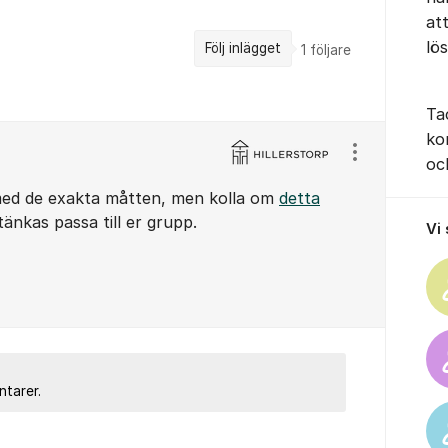
at
lö
Följ inlägget
1
följare
Ta
ko
Visa/dölj ins
oc
med de exakta måtten, men kolla om
detta
änkas passa till er grupp.
Vi
ntarer.