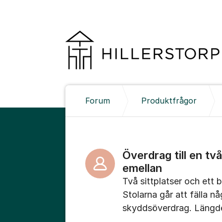
Hoppa till innehåll
Forum
Produktfrågor
Överdrag till en tv
emellan
Två sittplatser och ett 
Stolarna går att fälla n
skyddsöverdrag. Längde