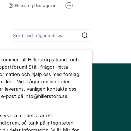
Hillerstorp Instagram
Fler supportlänkar
Hillerstorp Youtube
Sök bland alla inlägg
Sök
umet
lkommen till Hillerstorps kund- och
te kommentaren
pportforum! Ställ frågor, hitta
formation och hjälp oss med förslag
h idéer! Vid frågor om din order
ällningar för inlägg/kommentar
ler leverans, vänligen kontakta oss
a e-post på info@hillerstorp.se.
servera att detta är ett
ndforum, så tänk på integriteten
r du delar information. Vi är här för