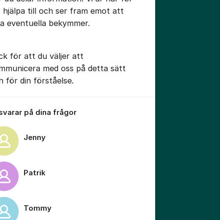
t hjälpa till och ser fram emot att
sa eventuella bekymmer.
tällningar för inlägg/kommentar
ck för att du väljer att
mmunicera med oss på detta sätt
h för din förståelse.
 svarar på dina frågor
Jenny
Patrik
tällningar för inlägg/kommentar
Tommy