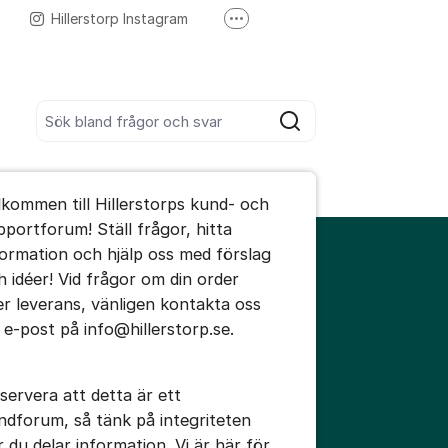
Hillerstorp Instagram
Fler supportlänkar
Hillerstorp Youtube
Sök bland alla inlägg
Sök
umet
lkommen till Hillerstorps kund- och
te kommentaren
pportforum! Ställ frågor, hitta
formation och hjälp oss med förslag
h idéer! Vid frågor om din order
ällningar för inlägg/kommentar
ler leverans, vänligen kontakta oss
a e-post på info@hillerstorp.se.
servera att detta är ett
ndforum, så tänk på integriteten
r du delar information. Vi är här för