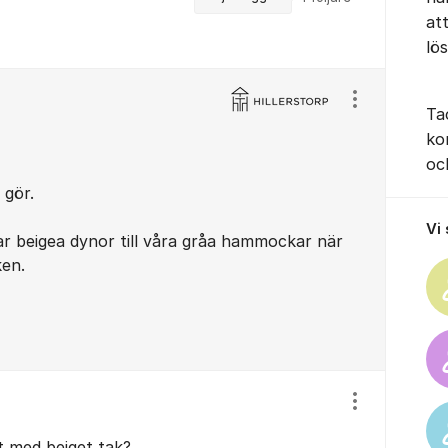
at
lö
Visa/dölj ins
Ta
ko
oc
 gör.
Vi
r beigea dynor till våra gråa hammockar när
ken.
Visa/dölj ins
t med beiget tak?