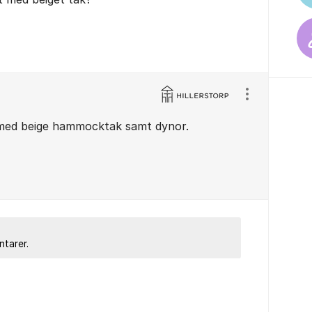
Visa/dölj ins
med beige hammocktak samt dynor.
ntarer.