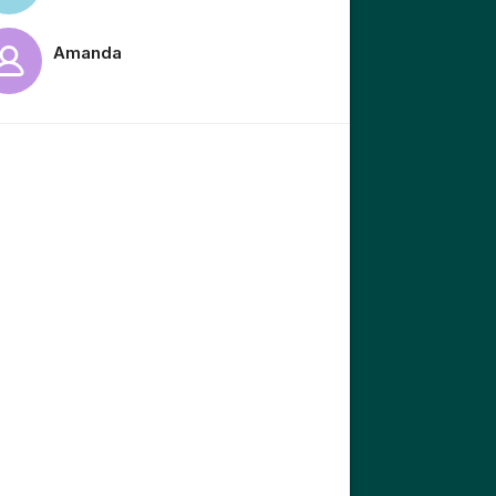
Amanda
tällningar för inlägg/kommentar