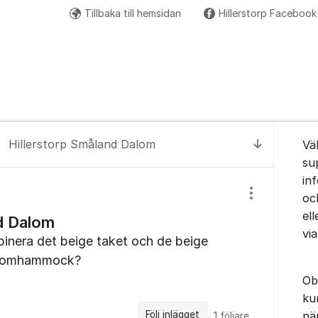
Tillbaka till hemsidan
Hillerstorp Facebook
Om for
Hillerstorp Småland Dalom
Vä
Till senas
su
in
oc
Visa/dölj inst
el
d Dalom
vi
binera det beige taket och de beige
alomhammock?
Ob
ku
Följ inlägget
nä
1
följare