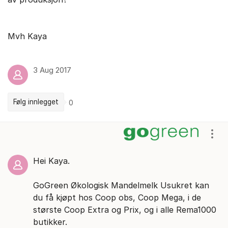
Mvh Kaya
3 Aug 2017
Følg innlegget
0
Kommentarer
Vis/
Hei Kaya.
GoGreen Økologisk Mandelmelk Usukret kan
du få kjøpt hos Coop obs, Coop Mega, i de
største Coop Extra og Prix, og i alle Rema1000
butikker.