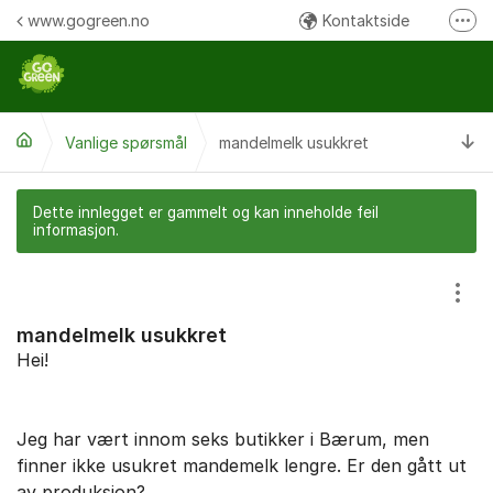
Gå til innhold
www.gogreen.no
Kontaktside
Fler
Følg oss på Instagram
Følg oss på Facebook
Ti
Vanlige spørsmål
mandelmelk usukkret
Ring oss
Dette innlegget er gammelt og kan inneholde feil
informasjon.
Vis/
mandelmelk usukkret
Hei!
Jeg har vært innom seks butikker i Bærum, men
finner ikke usukret mandemelk lengre. Er den gått ut
av produksjon?