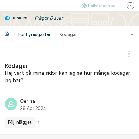
Hoppa till innehåll
hallstahem.se
Fler
Instagram
LinkedIn
Ti
För hyresgäster
Ködagar
Visa
Ködagar
Hej vart på mina sidor kan jag se hur många ködagar
jag har?
Carina
28 Apr 2024
Följ inlägget
1