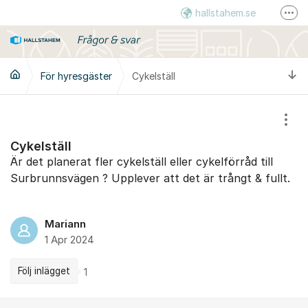
Hoppa till innehåll
hallstahem.se
Fler
Instagram
LinkedIn
Ti
För hyresgäster
Cykelställ
Visa
Cykelställ
Är det planerat fler cykelställ eller cykelförråd till
Surbrunnsvägen ? Upplever att det är trångt & fullt.
Mariann
1 Apr 2024
Följ inlägget
1