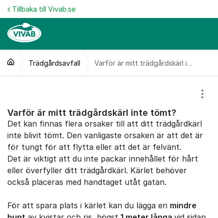
Hoppa till innehåll
Tillbaka till Vivab.se
Trädgårdsavfall
Varför är mitt trädgårdskärl inte tömt?
Visa
Varför är mitt trädgårdskärl inte tömt?
Det kan finnas flera orsaker till att ditt trädgårdkärl
inte blivit tömt. Den vanligaste orsaken är att det är
för tungt för att flytta eller att det är felvänt.
Det är viktigt att du inte packar innehållet för hårt
eller överfyller ditt trädgårdkärl. Kärlet behöver
också placeras med handtaget utåt gatan.
För att spara plats i kärlet kan du lägga en
mindre
bunt
av kvistar och ris, högst
1 meter långa
vid sidan