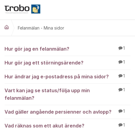
Hoppa till innehåll
Felanmälan - Mina sidor
Felanmälan - Mina si
Hur gör jag en felanmälan?
1
Hur gör jag ett störningsärende?
1
Hur ändrar jag e-postadress på mina sidor?
1
Vart kan jag se status/följa upp min
1
felanmälan?
Vad gäller angående persienner och avlopp?
1
Vad räknas som ett akut ärende?
1