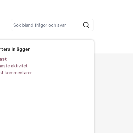
Sök bland alla inlägg
Sök
rtera inläggen
ast
aste aktivitet
est kommentarer