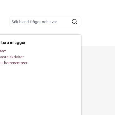
Sök bland alla inlägg
Sök
rtera inläggen
ast
aste aktivitet
est kommentarer