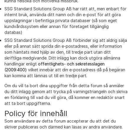
kunna felsöka och motverka missbruk.
SSG Standard Solutions Group AB har rätt att, men enbart för
internt bruk, använda ditt namn och din e-post för att göra
uppslagningar i befintliga privata databaser (så som eget
kundvårdssystem eller annan för företaget tillgänglig
databas)
SSG Standard Solutions Group AB förbinder sig att aldrig sälja
eller på annat sätt sprida din e-postadress, eller information
som hämtats med hjälp av den, till tredje part utan ditt
skriftliga medgivande. Ditt inlägg kan dock utgöra allmänna
handlingar enligt
offentlighets- och sekretesslagen
(2009:400)
vilket innebär att din e-postadress då på begäran
kan komma att lämnas ut till en tredje part.
Om du vill ta bort dina uppgifter från detta forum så anmäler
du ditt inlägg genom att trycka på varningstriangeln och skriva
en förklaring till vad du vill göra, då kommer en redaktör snart
att ta bort uppgifterna.
Policy för innehåll
Som användare av detta forum accepterar du att det du
skriver publiceras och därmed kan läsas av andra användare.