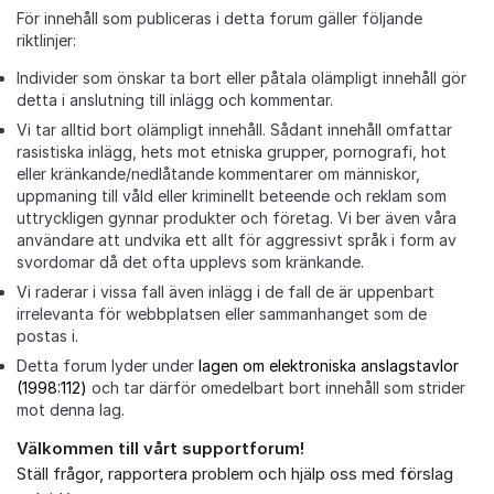
För innehåll som publiceras i detta forum gäller följande
riktlinjer:
Individer som önskar ta bort eller påtala olämpligt innehåll gör
detta i anslutning till inlägg och kommentar.
Vi tar alltid bort olämpligt innehåll. Sådant innehåll omfattar
rasistiska inlägg, hets mot etniska grupper, pornografi, hot
eller kränkande/nedlåtande kommentarer om människor,
uppmaning till våld eller kriminellt beteende och reklam som
uttryckligen gynnar produkter och företag. Vi ber även våra
användare att undvika ett allt för aggressivt språk i form av
svordomar då det ofta upplevs som kränkande.
Vi raderar i vissa fall även inlägg i de fall de är uppenbart
irrelevanta för webbplatsen eller sammanhanget som de
postas i.
Detta forum lyder under
lagen om elektroniska anslagstavlor
(1998:112)
och tar därför omedelbart bort innehåll som strider
mot denna lag.
Välkommen till vårt supportforum!
Om forumet
Ställ frågor, rapportera problem och hjälp oss med förslag