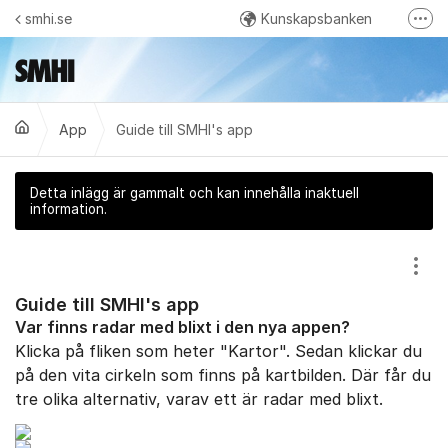
Hoppa till innehåll
smhi.se
Kunskapsbanken
Fler
Kontakt
Öppna data - Meteorologi
App
Guide till SMHI's app
Öppna data - Oceanografi
Vattenwebb - Hydrologi
Detta inlägg är gammalt och kan innehålla inaktuell
SMHI på Facebook
information.
Visa
Guide till SMHI's app
Var finns radar med blixt i den nya appen?
Klicka på fliken som heter "Kartor". Sedan klickar du
på den vita cirkeln som finns på kartbilden. Där får du
tre olika alternativ, varav ett är radar med blixt.