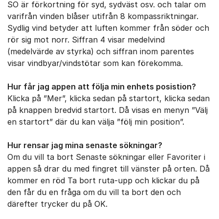
SO är förkortning för syd, sydväst osv. och talar om
varifrån vinden blåser utifrån 8 kompassriktningar.
Sydlig vind betyder att luften kommer från söder och
rör sig mot norr. Siffran 4 visar medelvind
(medelvärde av styrka) och siffran inom parentes
visar vindbyar/vindstötar som kan förekomma.
Hur får jag appen att följa min enhets posistion?
Klicka på ”Mer”, klicka sedan på startort, klicka sedan
på knappen bredvid startort. Då visas en menyn ”Välj
en startort” där du kan välja ”följ min position”.
Hur rensar jag mina senaste sökningar?
Om du vill ta bort Senaste sökningar eller Favoriter i
appen så drar du med fingret till vänster på orten. Då
kommer en röd Ta bort ruta-upp och klickar du på
den får du en fråga om du vill ta bort den och
därefter trycker du på OK.