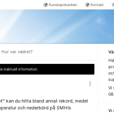
Kunskapsbanken
Kontakt
Öppna data - Oceanografi
Vattenwebb -
Om for
Hur var vädret?
Vä
Hä
pr
a inaktuell information.
oc
su
Visa/dölj inst
Vi
08.
et" kan du hitta bland annat rekord, medel
emperatur och nederbörd på SMHIs
Vi