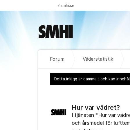
Hoppa till innehåll
smhi.se
Forum
Väderstatistik
Detta inlägg är gammalt och kan innehåll
Hur var vädret?
I tjänsten "Hur var vädr
och årsmedel för luftt