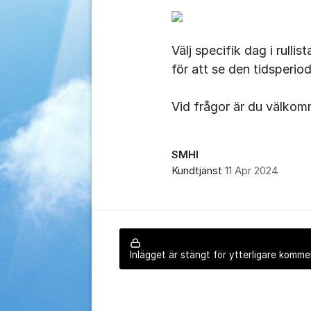
Välj specifik dag i rulli
för att se den tidsperi
Vid frågor är du välkom
SMHI
Kundtjänst
11 Apr 2024
Inlägget är stängt för ytterligare komme