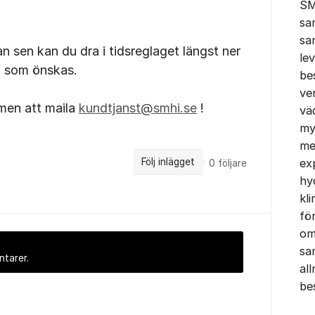
SM
sa
sa
stan sen kan du dra i tidsreglaget längst ner
le
od som önskas.
be
ve
men att maila
kundtjanst@smhi.se
!
vä
my
me
ex
Följ inlägget
0
följare
hy
kl
fö
om
sa
ntarer.
al
be