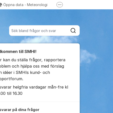
Öppna data - Meteorologi
Fler supportlänkar
 Hydrologi
SMHI på Facebook
Sök bland alla inlägg
Sök
umet
lkommen till SMHI!
r kan du ställa frågor, rapportera
oblem och hjälpa oss med förslag
h idéer i SMHIs kund- och
pportforum.
ällningar för inlägg/kommentar
 svarar helgfria vardagar mån-fre kl
00 till 16.30
 svarar på dina frågor