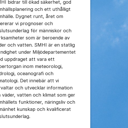
HI bidrar till ökad säkerhet, god
mhällsplanering och ett uthålligt
mhälle. Dygnet runt, året om
vererar vi prognoser och
slutsunderlag för människor och
rksamheter som är beroende av
der och vatten. SMHI är en statlig
ndighet under Miljödepartementet
d uppdraget att vara ett
pertorgan inom meteorologi,
drologi, oceanografi och
imatologi. Det innebär att vi
rvaltar och utvecklar information
 väder, vatten och klimat som ger
mhällets funktioner, näringsliv och
lmänhet kunskap och kvalificerat
slutsunderlag.