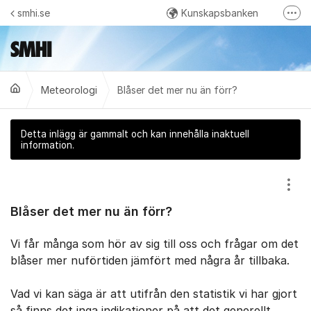
Hoppa till innehåll
smhi.se
Kunskapsbanken
Fler
Kontakt
Öppna data - Meteorologi
Meteorologi
Blåser det mer nu än förr?
Öppna data - Oceanografi
Vattenwebb - Hydrologi
Detta inlägg är gammalt och kan innehålla inaktuell
SMHI på Facebook
information.
Visa
Blåser det mer nu än förr?
Vi får många som hör av sig till oss och frågar om det
blåser mer nuförtiden jämfört med några år tillbaka.
Vad vi kan säga är att utifrån den statistik vi har gjort
så finns det inga indikationer på att det generellt