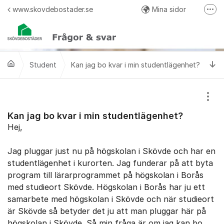
Hoppa till innehåll
www.skovdebostader.se
Mina sidor
Fler
Facebook
Twitter
Ti
Student
Kan jag bo kvar i min studentlägenhet?
Instagram
Visa
Kan jag bo kvar i min studentlägenhet?
Hej,
Jag pluggar just nu på högskolan i Skövde och har en
studentlägenhet i kurorten. Jag funderar på att byta
program till lärarprogrammet på högskolan i Borås
med studieort Skövde. Högskolan i Borås har ju ett
samarbete med högskolan i Skövde och när studieort
är Skövde så betyder det ju att man pluggar här på
högskolan i Skövde. Så min fråga är om jag kan bo