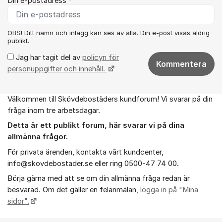
Din e-postadress *
OBS! Ditt namn och inlägg kan ses av alla. Din e-post visas aldrig
publikt.
Jag har tagit del av
policyn för
Kommentera
personuppgifter och innehåll.
Välkommen till Skövdebostäders kundforum! Vi svarar på din
Om forumet
fråga inom tre arbetsdagar.
Detta är ett publikt forum, h
är
svarar vi på dina
allmänna frågor.
För privata ärenden, kontakta vårt kundcenter,
info@skovdebostader.se eller ring 0500-47 74 00.
Börja gärna med att se om din allmänna fråga redan är
besvarad. Om det gäller en felanmälan,
logga in på "Mina
sidor".