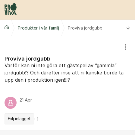
Hoppa till innehåll
Ti
Produkter i vår familj
Proviva jordgubb
Visa
Proviva jordgubb
Varför kan ni inte göra ett gästspel av ”gammla”
jordgubb!? Och därefter inse att ni kanske borde ta
upp den i produktion igen!!!?
21 Apr
Följ inlägget
1