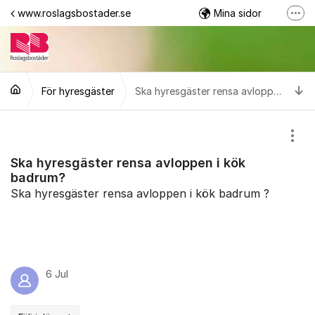
Hoppa till innehåll
www.roslagsbostader.se
Mina sidor
Fler
Följ oss på Facebook
0176-20 75 00
Ti
För hyresgäster
Ska hyresgäster rensa avloppen i kök badrum?
Visa
Ska hyresgäster rensa avloppen i kök
badrum?
Ska hyresgäster rensa avloppen i kök badrum ?
6 Jul