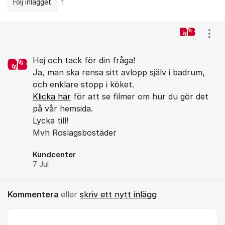
Följ inlägget
1
Kommentarer
Visa
Hej och tack för din fråga!
Ja, man ska rensa sitt avlopp själv i badrum,
och enklare stopp i köket.
Klicka här
för att se filmer om hur du gör det
på vår hemsida.
Lycka till!
Mvh Roslagsbostäder
Kundcenter
7 Jul
Kommentera
eller
skriv ett nytt inlägg
Kommentar *