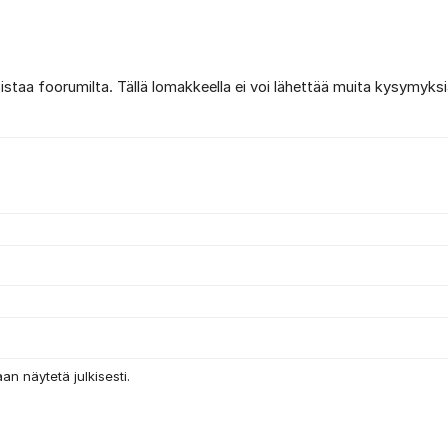
poistaa foorumilta. Tällä lomakkeella ei voi lähettää muita kysymyksi
an näytetä julkisesti.