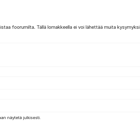
poistaa foorumilta. Tällä lomakkeella ei voi lähettää muita kysymyksi
an näytetä julkisesti.