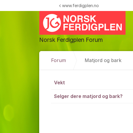
Gå til innhold
www.ferdigplen.no
Norsk Ferdigplen Forum
Forum
Matjord og bark
Matjord og b
Vekt
Selger dere matjord og bark?