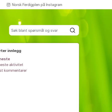
Norsk Ferdigplen på Instagram
Flere supportlenker
Søk blant alle innlegg
Søk
rter innlegg
neste
este aktivitet
est kommentarer