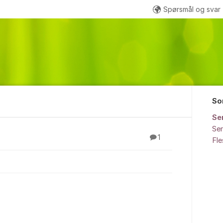
Spørsmål og svar
So
Se
Sen
ark
1
Fl