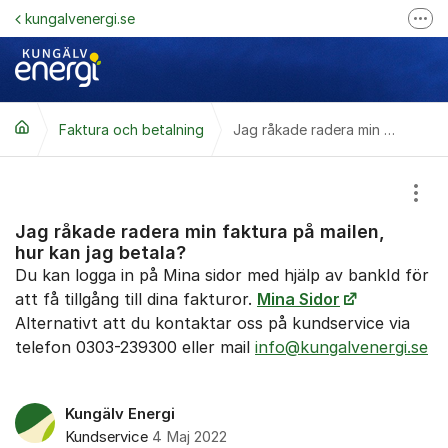
Hoppa till innehåll
kungalvenergi.se
Fler
Följ @kungalvenergi på Facebook
Följ oss på LinkedIn
Faktura och betalning
Jag råkade radera min faktura på mailen, hur kan jag betala?
Visa
Jag råkade radera min faktura på mailen,
hur kan jag betala?
Du kan logga in på Mina sidor med hjälp av bankId för
att få tillgång till dina fakturor.
Mina Sidor
Alternativt att du kontaktar oss på kundservice via
telefon 0303-239300 eller mail
info@kungalvenergi.se
Kungälv Energi
Kundservice
4 Maj 2022