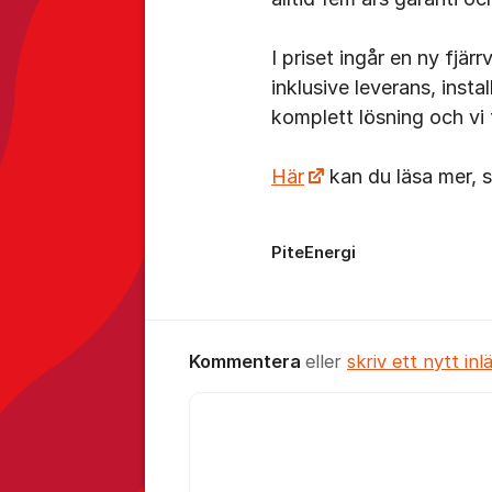
I priset ingår en ny fjär
inklusive leverans, insta
komplett lösning och vi
Här
kan du läsa mer, s
PiteEnergi
Kommentera
eller
skriv ett nytt inl
Kommentar *