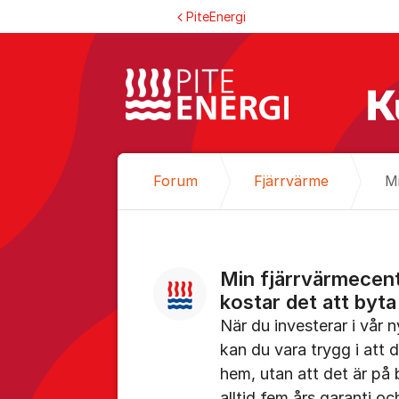
Hoppa till innehåll
PiteEnergi
Forum
Fjärrvärme
Min fjärrvärmecent
kostar det att byta 
När du investerar i vår 
kan du vara trygg i att 
hem, utan att det är på
alltid fem års garanti och 