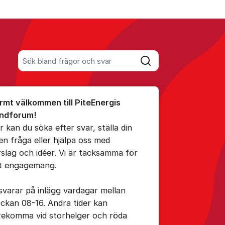
Sök bland alla inlägg
Sök
umet
rmt välkommen till PiteEnergis
ndforum!
r kan du söka efter svar, ställa din
en fråga eller hjälpa oss med
ällningar för inlägg/kommentar
rslag och idéer. Vi är tacksamma för
tt engagemang.
 svarar på inlägg vardagar mellan
ockan 08-16. Andra tider kan
rekomma vid storhelger och röda