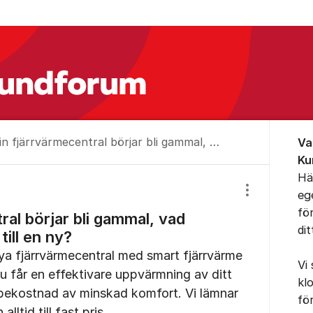
Om for
Min fjärrvärmecentral börjar bli gammal, vad kostar det att byta till en ny?
Va
Ku
Hä
eg
Visa/dölj inst
fö
ral börjar bli gammal, vad
di
till en ny?
nya fjärrvärmecentral med smart fjärrvärme
Vi
du får en effektivare uppvärmning av ditt
kl
 bekostnad av minskad komfort. Vi lämnar
fö
alltid till fast pris.