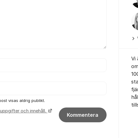
Vi
om
10
st
fjä
hå
ost visas aldrig publikt.
ti
uppgifter och innehåll.
Kommentera