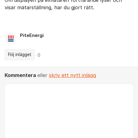
Om displayen på elmätaren fortfarande lyser och
visar mätarställning, har du gjort rätt.
PiteEnergi
Följ inlägget
0
Kommentera
eller
skriv ett nytt inlägg
Kommentar *