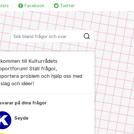
plats
Facebook
Twitter
Fler supportlänkar
Sök bland alla inlägg
Sök
umet
lkommen till Kulturrådets
pportforum! Ställ frågor,
pportera problem och hjälp oss med
rslag och idéer!
ällningar för inlägg/kommentar
 svarar på dina frågor
Seyde