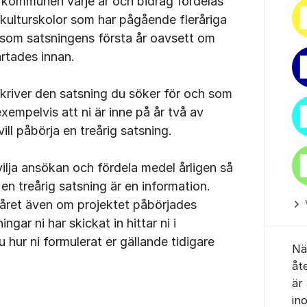
r kommunen varje år och bidrag fördelas
de kulturskolor som har pågående fleråriga
 som satsningens första år oavsett om
artades innan.
kriver den satsning du söker för och som
exempelvis att ni är inne på år två av
 vill påbörja en treårig satsning.
ilja ansökan och fördela medel årligen så
 en treårig satsning är en information.
året även om projektet påbörjades
ngar ni har skickat in hittar ni i
u hur ni formulerat er gällande tidigare
När
åt
är
in