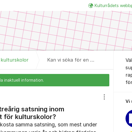
Kulturrådets webb
Om for
l kulturskolor
Kan vi söka för en treårig satsning inom utvecklingsbidraget för kulturskolor?
Vä
su
ra
a inaktuell information.
fö
Visa/dölj inst
Vi
treårig satsning inom
 för kulturskolor?
bekosta samma satsning, som mest under