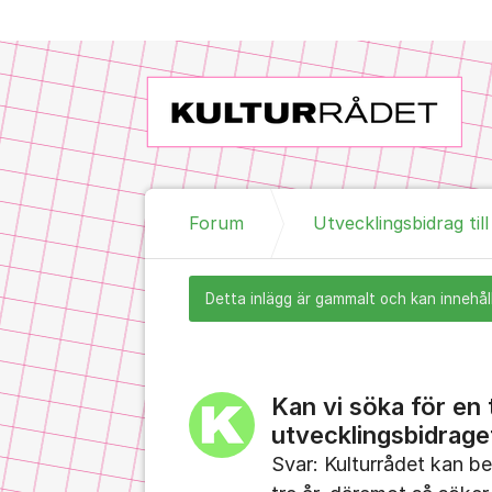
Hoppa till innehåll
Forum
Utvecklingsbidrag til
Detta inlägg är gammalt och kan innehåll
Kan vi söka för en 
utvecklingsbidraget
Svar: Kulturrådet kan 