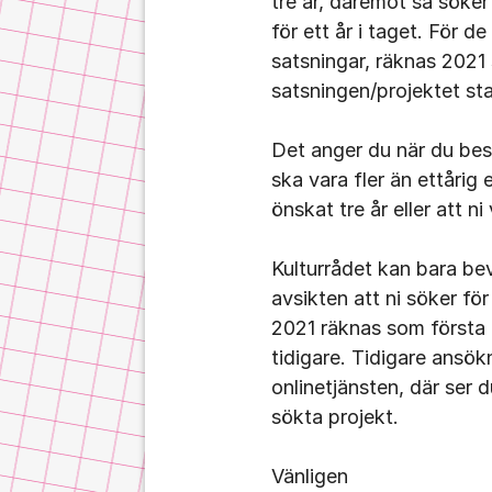
tre år, däremot så söke
för ett år i taget. För 
satsningar, räknas 2021
satsningen/projektet st
Det anger du när du bes
ska vara fler än ettårig 
önskat tre år eller att ni
Kulturrådet kan bara bev
avsikten att ni söker för
2021 räknas som första 
tidigare. Tidigare ansökni
onlinetjänsten, där ser d
sökta projekt.
Vänligen