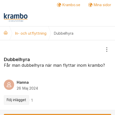
Hoppa till innehåll
Krambo.se
Mina sidor
Fler
In- och utflyttning
Dubbelhyra
Visa
Dubbelhyra
Får man dubbelhyra när man flyttar inom krambo?
Hanna
26 Maj 2024
Följ inlägget
1