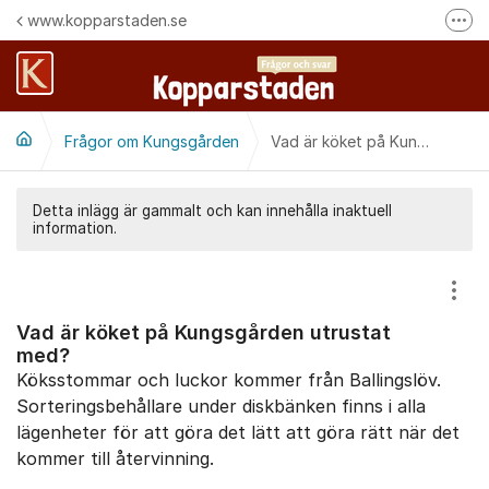
Hoppa till innehåll
www.kopparstaden.se
Fler
Häng med oss på Facebook
Felanmälan
Frågor om Kungsgården
Följ oss på Instagram
Vad är köket på Kungsgården utrustat med?
Detta inlägg är gammalt och kan innehålla inaktuell
information.
Visa
Vad är köket på Kungsgården utrustat
med?
Köksstommar och luckor kommer från Ballingslöv.
Sorteringsbehållare under diskbänken finns i alla
lägenheter för att göra det lätt att göra rätt när det
kommer till återvinning.