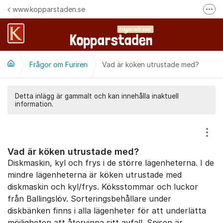
Hoppa till innehåll
www.kopparstaden.se
Fler
Häng med oss på Facebook
Felanmälan
Frågor om Furiren
Vad är köken utrustade med?
Följ oss på Instagram
Detta inlägg är gammalt och kan innehålla inaktuell
information.
Visa
Vad är köken utrustade med?
Diskmaskin, kyl och frys i de större lägenheterna. I de
mindre lägenheterna är köken utrustade med
diskmaskin och kyl/frys. Köksstommar och luckor
från Ballingslöv. Sorteringsbehållare under
diskbänken finns i alla lägenheter för att underlätta
möjligheten att återvinna sitt avfall. Spisen är