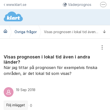
Hoppa till innehåll
www.klart.se
Väderprognos
Fler
Väderbilder på Instagram
Klart på Facebook
Ti
Övriga frågor
Visas prognosen i lokal tid även i andra länder?
Visa
Visas prognosen i lokal tid även i andra
länder?
När jag tittar på prognosen för exempelvis finska
områden, är det lokal tid som visas?
19 Sep 2018
Följ inlägget
0