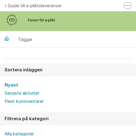
Hoppa till innehåll
Guide till e-pliktsleveranser
Fler
Forum för plikt
kb.se
Taggar
Sortera inläggen
Nyast
Senaste aktivitet
Flest kommentarer
Filtrera på kategori
Alla kategorier