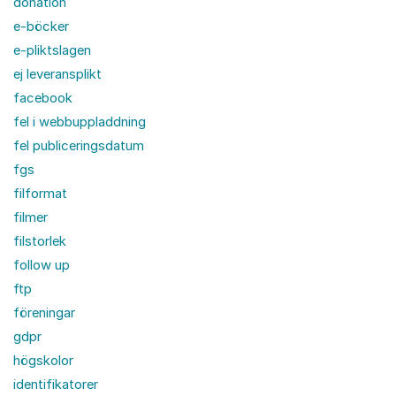
donation
e-böcker
e-pliktslagen
ej leveransplikt
facebook
fel i webbuppladdning
fel publiceringsdatum
fgs
filformat
filmer
filstorlek
follow up
ftp
föreningar
gdpr
högskolor
identifikatorer