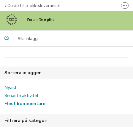
Hoppa till innehåll
Guide till e-pliktsleveranser
Fler
Forum för plikt
kb.se
Alla inlägg
Alla inlägg
Sortera inläggen
Nyast
Senaste aktivitet
Flest kommentarer
Filtrera på kategori