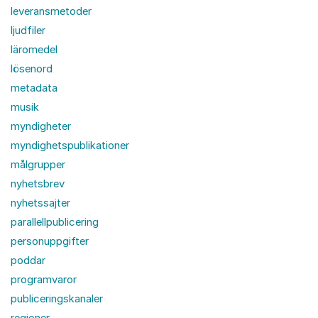
leveransmetoder
ljudfiler
läromedel
lösenord
metadata
musik
myndigheter
myndighetspublikationer
målgrupper
nyhetsbrev
nyhetssajter
parallellpublicering
personuppgifter
poddar
programvaror
publiceringskanaler
regioner