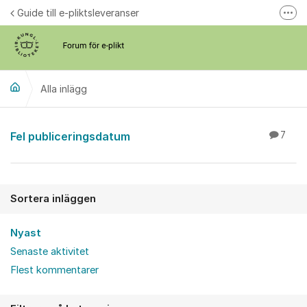
Hoppa till innehåll
Guide till e-pliktsleveranser
Fler
Forum för plikt
kb.se
Alla inlägg
Alla inlägg
Fel publiceringsdatum
7
Sortera inläggen
Nyast
Senaste aktivitet
Flest kommentarer