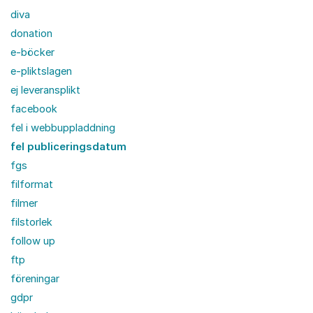
diva
donation
e-böcker
e-pliktslagen
ej leveransplikt
facebook
fel i webbuppladdning
fel publiceringsdatum
fgs
filformat
filmer
filstorlek
follow up
ftp
föreningar
gdpr