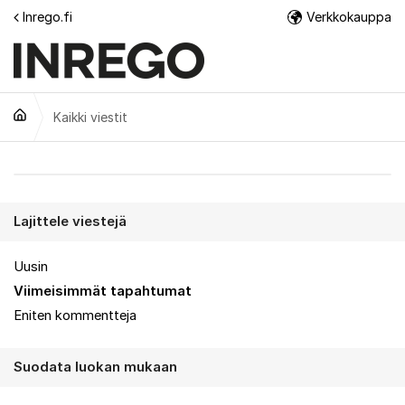
Siirry sisältöön
Inrego.fi
Verkkokauppa
Lisä
Kaikki viestit
Kaikki viestit
Lajittele viestejä
Uusin
Viimeisimmät tapahtumat
Eniten kommentteja
Suodata luokan mukaan