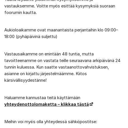
vastauksemme. Voitte myös esittää kysymyksiä suoraan
foorumin kautta.
Aukioloaikamme ovat maanantaista perjantaihin klo 09:00–
18:00 (pyhäpäivinä suljettu)
Vastausaikamme on enintään 48 tuntia, mutta
tavoitteenamme on vastata teille seuraavana arkipäivänä 24
tunnin kuluessa. Kun saatte vastaanottovahvistuksen,
asianne on kirjattu järjestelmäämme. Kiitos
kärsivällisyydestänne!
Haluamme kannustaa teitä käyttämään
yhteydenottolomaketta – klikkaa tästä
Meihin voi myös olla yhteydessä sähköpostitse: