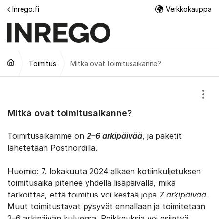
Siirry sisältöön
Inrego.fi
Verkkokauppa
Lisä
Toimitus
Mitkä ovat toimitusaikanne?
Näyt
Mitkä ovat toimitusaikanne?
Toimitusaikamme on
2–6 arkipäivää
, ja paketit
lähetetään Postnordilla.
Huomio: 7. lokakuuta 2024 alkaen kotiinkuljetuksen
toimitusaika pitenee yhdellä lisäpäivällä, mikä
tarkoittaa, että toimitus voi kestää jopa
7 arkipäivää
.
Muut toimitustavat pysyvät ennallaan ja toimitetaan
2–6 arkipäivän kuluessa. Poikkeuksia voi esiintyä