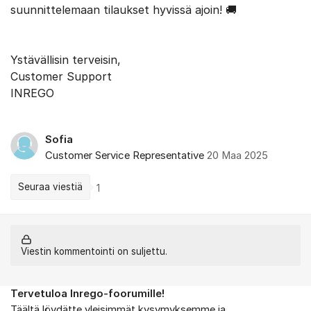
suunnittelemaan tilaukset hyvissä ajoin! 🚚
Ystävällisin terveisin,
Customer Support
INREGO
Sofia
Customer Service Representative
20 Maa 2025
Seuraa viestiä
1
Viestin kommentointi on suljettu.
Tervetuloa Inrego-foorumille!
Tietoa foorumista
Täältä löydätte yleisimmät kysymyksemme ja